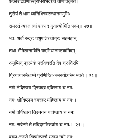
अकाराद्यैर्वर्णैस्त्रिभिरभिदधत् तीर्णविकृति।
तुरीयं ते धाम ध्वनिभिरवरुन्धानमणुभिः
समस्तं व्यस्तं त्वां शरणद गृणात्योमिति पदम्॥ २७॥
भवः शर्वो रुद्रः पशुपतिरथोग्रः सहमहान्
तथा भीमेशानाविति यदभिधानाष्टकमिदम्।
अमुष्मिन् प्रत्येकं प्रविचरति देव श्रुतिरपि
प्रियायास्मैधाम्ने प्रणिहित-नमस्योऽस्मि भवते॥ २८॥
नमो नेदिष्ठाय प्रियदव दविष्ठाय च नमः
नमः क्षोदिष्ठाय स्मरहर महिष्ठाय च नमः।
नमो वर्षिष्ठाय त्रिनयन यविष्ठाय च नमः
नमः सर्वस्मै ते तदिदमतिसर्वाय च नमः॥ २९॥
बहुल-रजसे विश्वोत्पत्तौ भवाय नमो नमः