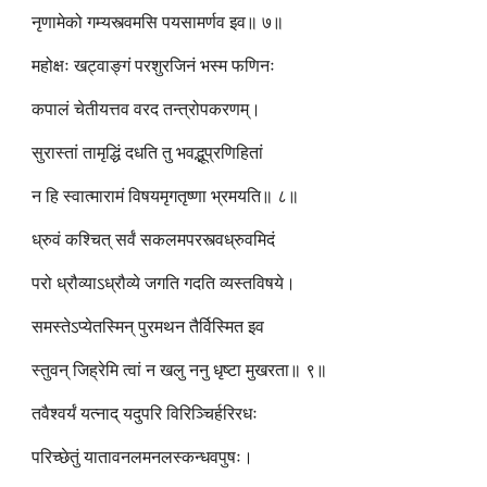
नृणामेको गम्यस्त्वमसि पयसामर्णव इव॥ ७॥
महोक्षः खट्वाङ्गं परशुरजिनं भस्म फणिनः
कपालं चेतीयत्तव वरद तन्त्रोपकरणम्।
सुरास्तां तामृद्धिं दधति तु भवद्भूप्रणिहितां
न हि स्वात्मारामं विषयमृगतृष्णा भ्रमयति॥ ८॥
ध्रुवं कश्चित् सर्वं सकलमपरस्त्वध्रुवमिदं
परो ध्रौव्याऽध्रौव्ये जगति गदति व्यस्तविषये।
समस्तेऽप्येतस्मिन् पुरमथन तैर्विस्मित इव
स्तुवन् जिह्रेमि त्वां न खलु ननु धृष्टा मुखरता॥ ९॥
तवैश्वर्यं यत्नाद् यदुपरि विरिञ्चिर्हरिरधः
परिच्छेतुं यातावनलमनलस्कन्धवपुषः।