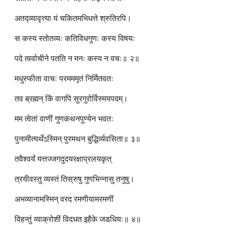
अतद्व्यावृत्त्या यं चकितमभिधत्ते श्रुतिरपि।
स कस्य स्तोतव्यः कतिविधगुणः कस्य विषयः
पदे त्वर्वाचीने पतति न मनः कस्य न वचः॥ २॥
मधुस्फीता वाचः परमममृतं निर्मितवतः
तव ब्रह्मन् किं वागपि सुरगुरोर्विस्मयपदम्।
मम त्वेतां वाणीं गुणकथनपुण्येन भवतः
पुनामीत्यर्थेऽस्मिन् पुरमथन बुद्धिर्व्यवसिता॥ ३॥
तवैश्वर्यं यत्तज्जगदुदयरक्षाप्रलयकृत्
त्रयीवस्तु व्यस्तं तिस्रुषु गुणभिन्नासु तनुषु।
अभव्यानामस्मिन् वरद रमणीयामरमणीं
विहन्तुं व्याक्रोशीं विदधत इहैके जडधियः॥ ४॥