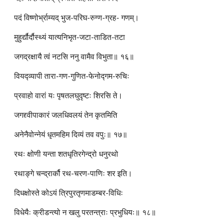
पदं विष्णोर्भ्राम्यद् भुज-परिघ-रुग्ण-ग्रह- गणम्।
मुहुर्द्यौर्दौस्थ्यं यात्यनिभृत-जटा-ताडित-तटा
जगद्रक्षायै त्वं नटसि ननु वामैव विभुता॥ १६॥
वियद्व्यापी तारा-गण-गुणित-फेनोद्गम-रुचिः
प्रवाहो वारां यः पृषतलघुदृष्टः शिरसि ते।
जगद्द्वीपाकारं जलधिवलयं तेन कृतमिति
अनेनैवोन्नेयं धृतमहिम दिव्यं तव वपुः॥ १७॥
रथः क्षोणी यन्ता शतधृतिरगेन्द्रो धनुरथो
रथाङ्गे चन्द्रार्कौ रथ-चरण-पाणिः शर इति।
दिधक्षोस्ते कोऽयं त्रिपुरतृणमाडम्बर-विधिः
विधेयैः क्रीडन्त्यो न खलु परतन्त्राः प्रभुधियः॥ १८॥