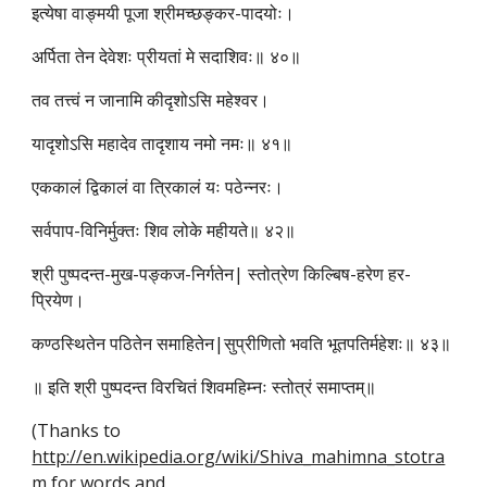
इत्येषा वाङ्मयी पूजा श्रीमच्छङ्कर-पादयोः।
अर्पिता तेन देवेशः प्रीयतां मे सदाशिवः॥ ४०॥
तव तत्त्वं न जानामि कीदृशोऽसि महेश्वर।
यादृशोऽसि महादेव तादृशाय नमो नमः॥ ४१॥
एककालं द्विकालं वा त्रिकालं यः पठेन्नरः।
सर्वपाप-विनिर्मुक्तः शिव लोके महीयते॥ ४२॥
श्री पुष्पदन्त-मुख-पङ्कज-निर्गतेन| स्तोत्रेण किल्बिष-हरेण हर-
प्रियेण।
कण्ठस्थितेन पठितेन समाहितेन|सुप्रीणितो भवति भूतपतिर्महेशः॥ ४३॥
॥ इति श्री पुष्पदन्त विरचितं शिवमहिम्नः स्तोत्रं समाप्तम्॥
(Thanks to 
http://en.wikipedia.org/wiki/Shiva_mahimna_stotra
m
 for words and 