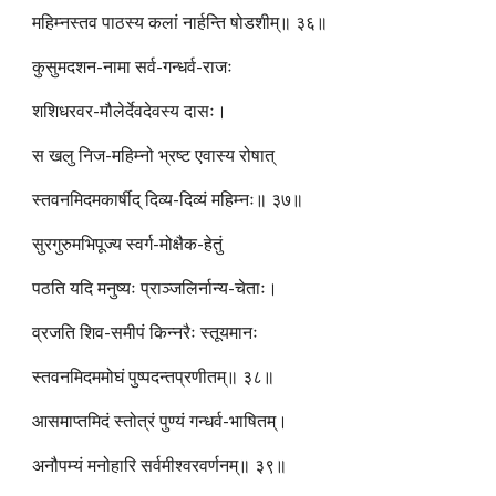
महिम्नस्तव पाठस्य कलां नार्हन्ति षोडशीम्॥ ३६॥
कुसुमदशन-नामा सर्व-गन्धर्व-राजः
शशिधरवर-मौलेर्देवदेवस्य दासः।
स खलु निज-महिम्नो भ्रष्ट एवास्य रोषात्
स्तवनमिदमकार्षीद् दिव्य-दिव्यं महिम्नः॥ ३७॥
सुरगुरुमभिपूज्य स्वर्ग-मोक्षैक-हेतुं
पठति यदि मनुष्यः प्राञ्जलिर्नान्य-चेताः।
व्रजति शिव-समीपं किन्नरैः स्तूयमानः
स्तवनमिदममोघं पुष्पदन्तप्रणीतम्॥ ३८॥
आसमाप्तमिदं स्तोत्रं पुण्यं गन्धर्व-भाषितम्।
अनौपम्यं मनोहारि सर्वमीश्वरवर्णनम्॥ ३९॥