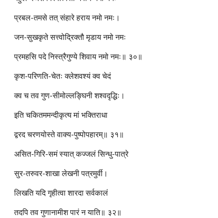
प्रबल-तमसे तत् संहारे हराय नमो नमः।
जन-सुखकृते सत्त्वोद्रिक्तौ मृडाय नमो नमः
प्रमहसि पदे निस्त्रैगुण्ये शिवाय नमो नमः॥ ३०॥
कृश-परिणति-चेतः क्लेशवश्यं क्व चेदं
क्व च तव गुण-सीमोल्लङ्घिनी शश्वदृद्धिः।
इति चकितममन्दीकृत्य मां भक्तिराधा
द्वरद चरणयोस्ते वाक्य-पुष्पोपहारम्॥ ३१॥
असित-गिरि-समं स्यात् कज्जलं सिन्धु-पात्रे
सुर-तरुवर-शाखा लेखनी पत्रमुर्वी।
लिखति यदि गृहीत्वा शारदा सर्वकालं
तदपि तव गुणानामीश पारं न याति॥ ३२॥