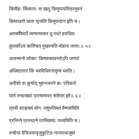
किमीहः किंकायः स खलु किमुपायस्त्रिभुवनं
किमाधारो धाता सृजति किमुपादान इति च।
अतर्क्यैश्वर्ये त्वय्यनवसर दुःस्थो हतधियः
कुतर्कोऽयं कांश्चित् मुखरयति मोहाय जगतः॥ ५॥
अजन्मानो लोकाः किमवयववन्तोऽपि जगतां
अधिष्ठातारं किं भवविधिरनादृत्य भवति।
अनीशो वा कुर्याद् भुवनजनने कः परिकरो
यतो मन्दास्त्वां प्रत्यमरवर संशेरत इमे॥ ६॥
त्रयी साङ्ख्यं योगः पशुपतिमतं वैष्णवमिति
प्रभिन्ने प्रस्थाने परमिदमदः पथ्यमिति च।
रुचीनां वैचित्र्यादृजुकुटिल नानापथजुषां