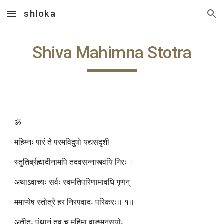
shloka
Skip to main content
Skip to navigation
Shiva Mahimna Stotra
ॐ
महिम्नः पारं ते परमविदुषो यद्यसदृशी
स्तुतिर्ब्रह्मादीनामपि तदवसन्नास्त्वयि गिरः ।
अथाऽवाच्यः सर्वः स्वमतिपरिणामावधि गृणन्
ममाप्येष स्तोत्रे हर निरपवादः परिकरः॥ १॥
अतीतः पंथानं तव च महिमा वाङ्मनसयोः