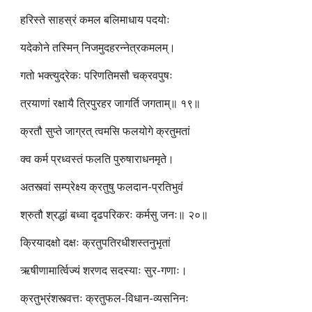
हरिस्ते साहस्रं कमल बलिमाधाय पदयोः
यदेकोने तस्मिन् निजमुदहरन्नेत्रकमलम्।
गतो भक्त्युद्रेकः परिणतिमसौ चक्रवपुषः
त्रयाणां रक्षायै त्रिपुरहर जागर्ति जगताम्॥ १९॥
क्रतौ सुप्ते जाग्रत् त्वमसि फलयोगे क्रतुमतां
क्व कर्म प्रध्वस्तं फलति पुरुषाराधनमृते।
अतस्त्वां सम्प्रेक्ष्य क्रतुषु फलदान-प्रतिभुवं
श्रुतौ श्रद्धां बध्वा दृढपरिकरः कर्मसु जनः॥ २०॥
क्रियादक्षो दक्षः क्रतुपतिरधीशस्तनुभृतां
ऋषीणामार्त्विज्यं शरणद सदस्याः सुर-गणाः।
क्रतुभ्रंशस्त्वत्तः क्रतुफल-विधान-व्यसनिनः