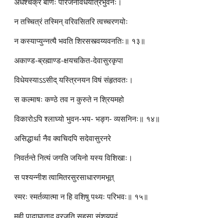
अधश्चक्रे बाणः परिजनविधेयत्रिभुवनः।
न तच्चित्रं तस्मिन् वरिवसितरि त्वच्चरणयोः
न कस्याप्युन्नत्यै भवति शिरसस्त्वय्यवनतिः॥ १३॥
अकाण्ड-ब्रह्माण्ड-क्षयचकित-देवासुरकृपा
विधेयस्याऽऽसीद् यस्त्रिनयन विषं संहृतवतः।
स कल्माषः कण्ठे तव न कुरुते न श्रियमहो
विकारोऽपि श्लाघ्यो भुवन-भय- भङ्ग- व्यसनिनः॥ १४॥
असिद्धार्था नैव क्वचिदपि सदेवासुरनरे
निवर्तन्ते नित्यं जगति जयिनो यस्य विशिखाः।
स पश्यन्नीश त्वामितरसुरसाधारणमभूत्
स्मरः स्मर्तव्यात्मा न हि वशिषु पथ्यः परिभवः॥ १५॥
मही पादाघाताद् व्रजति सहसा संशयपदं