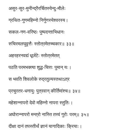
असुर-सुर-मुनीन्द्रैरर्चितस्येन्दु-मौलेः
ग्रथित-गुणमहिम्नो निर्गुणस्येश्वरस्य।
सकल-गण-वरिष्ठः पुष्पदन्ताभिधानः
रुचिरमलघुवृत्तैः स्तोत्रमेतच्चकार॥ ३३॥
अहरहरनवद्यं धूर्जटेः स्तोत्रमेतत्
पठति परमभक्त्या शुद्ध-चित्तः पुमान् यः।
स भवति शिवलोके रुद्रतुल्यस्तथाऽत्र
प्रचुरतर-धनायुः पुत्रवान् कीर्तिमांश्च॥ ३४॥
महेशान्नापरो देवो महिम्नो नापरा स्तुतिः।
अघोरान्नापरो मन्त्रो नास्ति तत्त्वं गुरोः परम्॥ ३५॥
दीक्षा दानं तपस्तीर्थं ज्ञानं यागादिकाः क्रियाः।