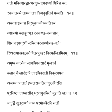
ततो भक्तिश्रद्धा-भरगुरु-गृणद्भ्यां गिरिश यत्
स्वयं तस्थे ताभ्यां तव किमनुवृत्तिर्न फलति॥ १०॥
अयत्नादासाद्य त्रिभुवनमवैरव्यतिकरं
दशास्यो यद्बाहूनभृत रणकण्डू-परवशान्।
शिरःपद्मश्रेणी-रचितचरणाम्भोरुह-बलेः
स्थिरायास्त्वद्भक्तेस्त्रिपुरहर विस्फूर्जितमिदम्॥ ११॥
अमुष्य त्वत्सेवा-समधिगतसारं भुजवनं
बलात् कैलासेऽपि त्वदधिवसतौ विक्रमयतः।
अलभ्या पातालेऽप्यलसचलितांगुष्ठशिरसि
प्रतिष्ठा त्वय्यासीद् ध्रुवमुपचितो मुह्यति खलः॥ १२॥
यदृद्धिं सुत्राम्णो वरद परमोच्चैरपि सतीं