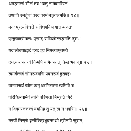
अमङ्गल्यं शीलं तव भवतु नामैवमखिलं
तथापि स्मर्तॄणां वरद परमं मङ्गलमसि॥ २४॥
मनः प्रत्यक्चित्ते सविधमविधायात्त-मरुतः
प्रहृष्यद्रोमाणः प्रमद-सलिलोत्सङ्गति-दृशः।
यदालोक्याह्लादं ह्रद इव निमज्यामृतमये
दधत्यन्तस्तत्त्वं किमपि यमिनस्तत् किल भवान्॥ २५॥
त्वमर्कस्त्वं सोमस्त्वमसि पवनस्त्वं हुतवहः
त्वमापस्त्वं व्योम त्वमु धरणिरात्मा त्वमिति च।
परिच्छिन्नामेवं त्वयि परिणता बिभ्रति गिरं
न विद्मस्तत्तत्त्वं वयमिह तु यत् त्वं न भवसि॥ २६॥
त्रयीं तिस्रो वृत्तीस्त्रिभुवनमथो त्रीनपि सुरान्