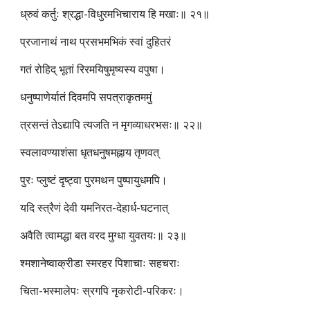
ध्रुवं कर्तुः श्रद्धा-विधुरमभिचाराय हि मखाः॥ २१॥
प्रजानाथं नाथ प्रसभमभिकं स्वां दुहितरं
गतं रोहिद् भूतां रिरमयिषुमृष्यस्य वपुषा।
धनुष्पाणेर्यातं दिवमपि सपत्राकृतममुं
त्रसन्तं तेऽद्यापि त्यजति न मृगव्याधरभसः॥ २२॥
स्वलावण्याशंसा धृतधनुषमह्नाय तृणवत्
पुरः प्लुष्टं दृष्ट्वा पुरमथन पुष्पायुधमपि।
यदि स्त्रैणं देवी यमनिरत-देहार्ध-घटनात्
अवैति त्वामद्धा बत वरद मुग्धा युवतयः॥ २३॥
श्मशानेष्वाक्रीडा स्मरहर पिशाचाः सहचराः
चिता-भस्मालेपः स्रगपि नृकरोटी-परिकरः।